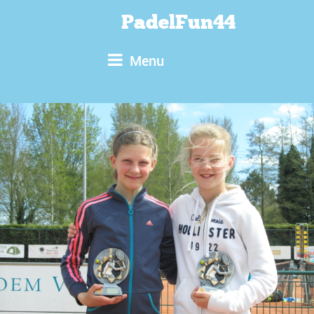
PadelFun44
Menu