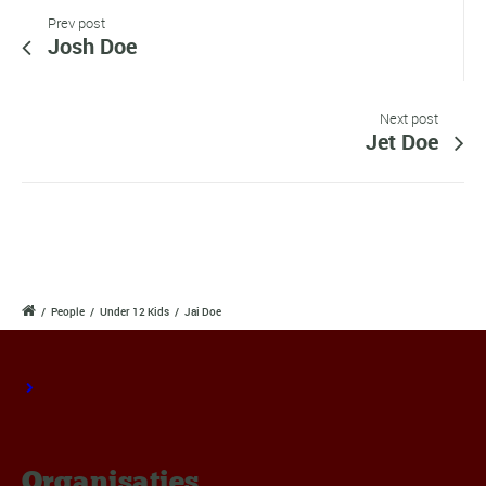
Prev post
Josh Doe
Next post
Jet Doe
/
People
/
Under 12 Kids
/
Jai Doe
Organisaties