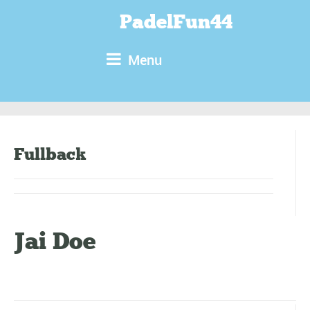
PadelFun44
Menu
Fullback
Jai Doe