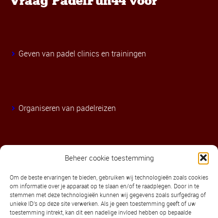
Vraag PadelFun44 voor
Geven van padel clinics en trainingen
Organiseren van padelreizen
Beheer cookie toestemming
Contact informatie
Om de beste ervaringen te bieden, gebruiken wij technologieën zoals cookies
Tel.: +31 (0)6 21359619
om informatie over je apparaat op te slaan en/of te raadplegen. Door in te
stemmen met deze technologieën kunnen wij gegevens zoals surfgedrag of
unieke ID's op deze site verwerken. Als je geen toestemming geeft of uw
harald@padelfun44.nl
toestemming intrekt, kan dit een nadelige invloed hebben op bepaalde