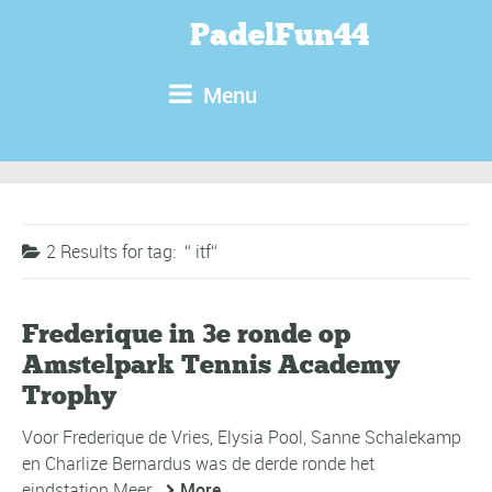
PadelFun44
Menu
2 Results for
tag:
itf
Frederique in 3e ronde op
Amstelpark Tennis Academy
Trophy
Voor Frederique de Vries, Elysia Pool, Sanne Schalekamp
en Charlize Bernardus was de derde ronde het
eindstation.Meer
More